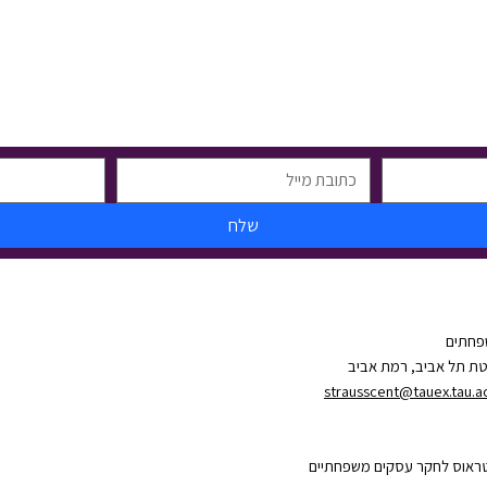
שלח
פחתים
יטת תל אביב, רמת אביב
strausscent@tauex.tau.ac.
טראוס לחקר עסקים משפחתיים